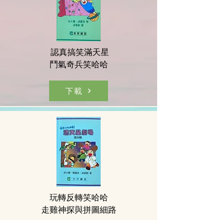
認真搞笑滿天星
鬥氣奇兵笑哈哈
下載
玩轉反轉笑哈哈
走雞神探與拼圖細路