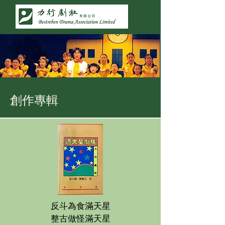
創作專輯
反斗為食滿天星
整古做怪滿天星