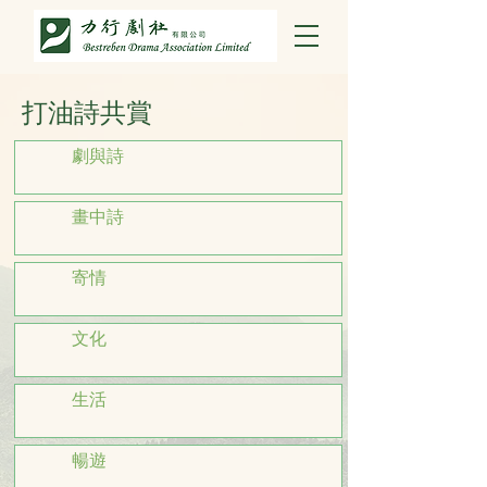
打油詩共賞
劇與詩
畫中詩
寄情
文化
生活
暢遊