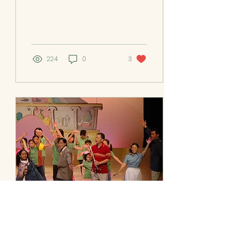
董事、會員，我們的摯友。
說不出跟婉華的認識始於何
時，在何地、什麼場合...... 只
知道我們抱有同一理想、同
一信念，在同一道路上砥礪
前行。從20世紀70年代，
224
0
3
到21世紀20...
2021年4月1日
∙
2
分鐘