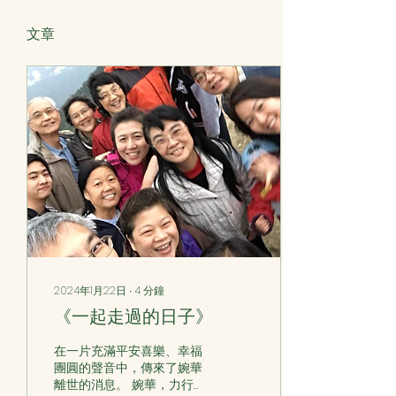
文章
2024年1月22日
∙
4
分鐘
《一起走過的日子》
在一片充滿平安喜樂、幸福
團圓的聲音中，傳來了婉華
離世的消息。 婉華，力行的