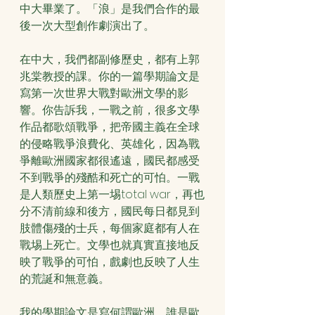
中大畢業了。「浪」是我們合作的最
後一次大型創作劇演出了。
在中大，我們都副修歷史，都有上郭
兆棠教授的課。你的一篇學期論文是
寫第一次世界大戰對歐洲文學的影
響。你告訴我，一戰之前，很多文學
作品都歌頌戰爭，把帝國主義在全球
的侵略戰爭浪費化、英雄化，因為戰
爭離歐洲國家都很遙遠，國民都感受
不到戰爭的殘酷和死亡的可怕。一戰
是人類歷史上第一埸total war，再也
分不清前線和後方，國民每日都見到
肢體傷殘的士兵，每個家庭都有人在
戰埸上死亡。文學也就真實直接地反
映了戰爭的可怕，戲劇也反映了人生
的荒誕和無意義。
我的學期論文是寫何謂歐洲，誰是歐