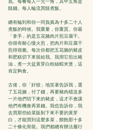
底。每餐每人一元一角，其中五角是
餸錢。每人輪流買餸煮飯。
總有輪到和你一同負責為十多二十人
煮飯的時候。我重量，你重質。你最
「拿手」的是五花腩肉片煎豆腐干。
你很有耐心慢火煎，把肉片和豆腐干
煎得很脆。每次你都把五花腩的豬皮
和肥糕切下來留給我。我用它煎出豬
油，煮一大盆黃芽白粉絲蝦米煲，這
肯定夠食。
古佬，你「奸狡」地笑著告訴我，選
了五花腩，付了錢，再要豬肉檔送多
一片他們切下來的豬皮，這才不會讓
他們有機會再算錢。我也告訴你，我
去買那些給菜販剝下來不要的黃芽
白，才能買到這麼多菜，餵飽那十多
二十條化骨龍。我們都總有辦法履行