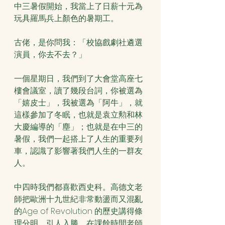
中三暑假開始，我當上了日薪十元為
玩具羅馬兵上顏色的暑期工。
古佬，是你問我：「校協戲劇社遴選
演員，你去不去？」
一個星期日，我們到了大會堂高座七
樓會議室，讀了幾段台詞，你被選為
「嬉皮士」，我被選為「阿牛」，就
這樣參加了冬眠，也就是袁立勲和林
大慶編導的「塵」；也就是在中三的
暑假，我們一起搭上了人生的重要列
車，認識了影響著我們人生的一群友
人。
中四時我們都喜歡西史科。高德文老
師把歐洲十九世紀非常動盪而又混亂
的Age of Revolution 的歷史講得條
理分明，引人入勝。在課餘時間老師