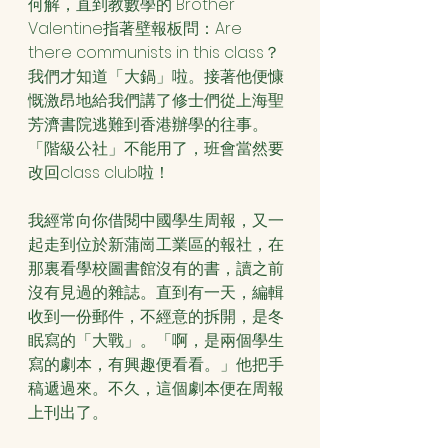
何解，直到教數學的 Brother 
Valentine指著壁報板問：Are 
there communists in this class？
我們才知道「大鍋」啦。接著他便慷
慨激昂地給我們講了修士們從上海聖
芳濟書院逃難到香港辦學的往事。
「階級公社」不能用了，班會當然要
改回class club啦！
我經常向你借閱中國學生周報，又一
起走到位於新蒲崗工業區的報社，在
那裏看學校圖書館沒有的書，讀之前
沒有見過的雜誌。直到有一天，編輯
收到一份郵件，不經意的拆開，是冬
眠寫的「大戰」。「啊，是兩個學生
寫的劇本，有興趣便看看。」他把手
稿遞過來。不久，這個劇本便在周報
上刊出了。