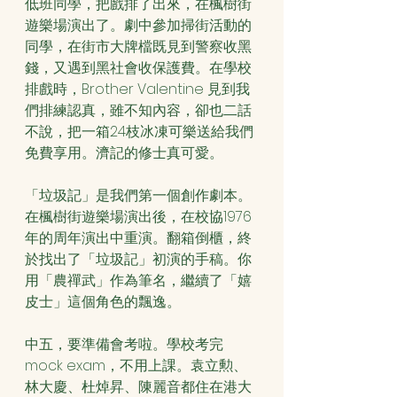
低班同學，把戲排了出來，在楓樹街
遊樂場演出了。劇中參加掃街活動的
同學，在街市大牌檔既見到警察收黑
錢，又遇到黑社會收保護費。在學校
排戲時，Brother Valentine 見到我
們排練認真，雖不知內容，卻也二話
不說，把一箱24枝冰凍可樂送給我們
免費享用。濟記的修士真可愛。
「垃圾記」是我們第一個創作劇本。
在楓樹街遊樂場演出後，在校協1976
年的周年演出中重演。翻箱倒櫃，終
於找出了「垃圾記」初演的手稿。你
用「農禪武」作為筆名，繼續了「嬉
皮士」這個角色的飄逸。
中五，要準備會考啦。學校考完
mock exam，不用上課。袁立勲、
林大慶、杜焯昇、陳麗音都住在港大