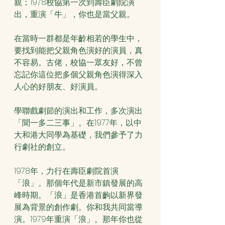
親；1978校協第一次到壽臣劇院演
出，重演「牛」，你也是當父親。
在當時一群都是年齡相若的學生中，
要找到能把父親角色演好的演員，真
不容易。古佬，校協一眾友好，不曾
忘記你這位把多個父親角色演得深入
人心的好朋友、好演員。
學聯戲劇節的演出和工作，多次演出
「聞一多二三事」。在1977年，以中
大和港大同學為基礎，我們參予了力
行劇社的創立。
1978年，力行在壽臣劇院首演
「浪」。那個年代是新市鎮發展的高
峰時期。「浪」是香港首齣以新界發
展為背景的創作劇。你和我共同當導
演。1979年重演「浪」。那年你也從