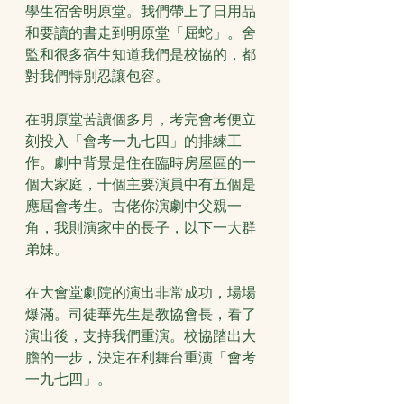
學生宿舍明原堂。我們帶上了日用品
和要讀的書走到明原堂「屈蛇」。舍
監和很多宿生知道我們是校協的，都
對我們特別忍讓包容。
在明原堂苦讀個多月，考完會考便立
刻投入「會考一九七四」的排練工
作。劇中背景是住在臨時房屋區的一
個大家庭，十個主要演員中有五個是
應屆會考生。古佬你演劇中父親一
角，我則演家中的長子，以下一大群
弟妹。
在大會堂劇院的演出非常成功，場場
爆滿。司徒華先生是教協會長，看了
演出後，支持我們重演。校協踏出大
膽的一步，決定在利舞台重演「會考
一九七四」。