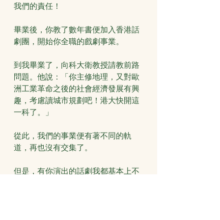
我們的責任！
畢業後，你教了數年書便加入香港話
劇團，開始你全職的戲劇事業。
到我畢業了，向科大衛教授請教前路
問題。他說：「你主修地理，又對歐
洲工業革命之後的社會經濟發展有興
趣，考慮讀城市規劃吧！港大快開這
一科了。」
從此，我們的事業便有著不同的軌
道，再也沒有交集了。
但是，有你演出的話劇我都基本上不
缺席 。力行的演出你也常常抽空來觀
看。沒有取票你也會來，因為你知
道，只要來到劇場，我們一定為你安
排到座位。