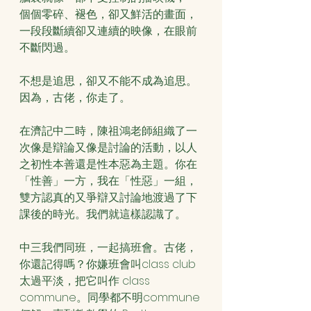
個個零碎、褪色，卻又鮮活的畫面，
一段段斷續卻又連續的映像，在眼前
不斷閃過。
不想是追思，卻又不能不成為追思。
因為，古佬，你走了。
在濟記中二時，陳祖鴻老師組織了一
次像是辯論又像是討論的活動，以人
之初性本善還是性本惡為主題。你在
「性善」一方，我在「性惡」一組，
雙方認真的又爭辯又討論地渡過了下
課後的時光。我們就這樣認識了。
中三我們同班，一起搞班會。古佬，
你還記得嗎？你嫌班會叫class club 
太過平淡，把它叫作 class 
commune。同學都不明commune