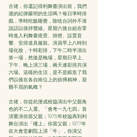
古佬，你還記得利舞臺演出前，我們
過的紀律嚴明的生活嗎？每日準時排
戲，準時吃飯睡覺，除唸台詞外不准
說話以保持聲線。星期六後台組在零
時進入利舞臺搭景、掛燈、設置音
響、安排道具服裝。演員早上八時到
場化妝，十時彩排，下午二時半演出
笫一場，然後是晚場，星期日早上、
下午、晚上演三場，兩天連彩排共演
六場。這樣的生活，是不是鍛造了我
們以後在各自崗位上的拚搏精神，迎
難不屈的氣概？
古佬，你從此便成校協演出中父親角
色的不二人選。「會考一九七四」首
演重演你當父親；1975年校協再到利
舞台演出「樓上」你當父親；1977年
在大會堂劇院上演「牛」，你演父