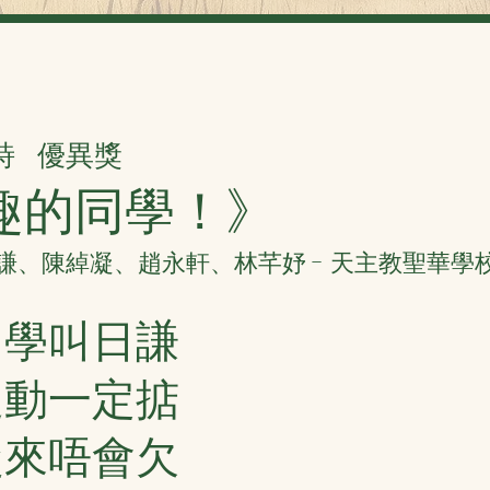
詩
優異獎
趣的同學！》
謙、陳綽凝、趙永軒、林芊妤 - 天主教聖華學校
同學叫日謙
運動一定掂
從來唔會欠