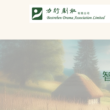
主頁
劇社介紹
智演唐詩
智唸唐詩樂融融
文章共