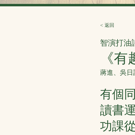
< 返回
智演打油
《有
蔣進、吳日
有個
讀書
功課