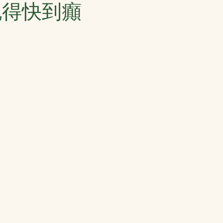
跑得快到癲