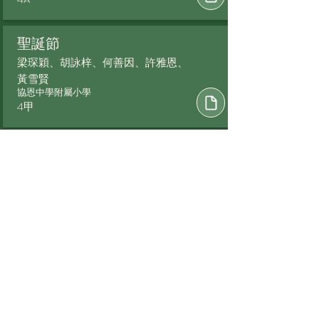
聖誕節
梁琛穎、胡詠梓、何善因、許雅恩、
黃雪賢
協恩中學附屬小學
4甲
風暴
林玥希、陳沅蔚、劉采兒、李其忻、
馬芷芊、謝恩
協恩中學附屬小學
4乙
想念迪士尼
陶皚庭、關愉澄、郭芊蕙、黎愷晴、
林凱晴、黃晞悠
協恩中學附屬小學