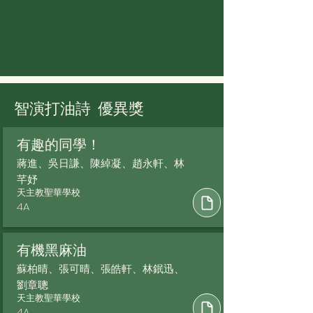
智演打油詩
優異獎
有趣的同學！
蔣進、吳日謙、陳綽凝、趙永軒、林
芊妤
天主教聖華學校
4A
有機黑麻油
蘇柏晴、張可晴、張皓軒、林鈱迅、
劉章聰
天主教聖華學校
4A