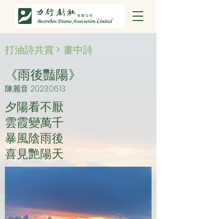
打油詩共賞
>
畫中詩
《雨後豔陽》
陳麗音
2023.06.13
夕陽看不厭
雲霞變萬千
暴風陰雨後
喜見艷陽天