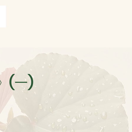
賞
打油詩共賞
More
(一)