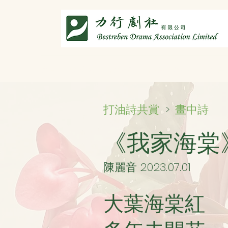
主頁
劇社介紹
智演唐詩
智唸唐詩樂融融
文章共
畫中詩
打油詩共賞
>
《我家海棠》
陳麗音 2023.07.01
大葉海棠紅