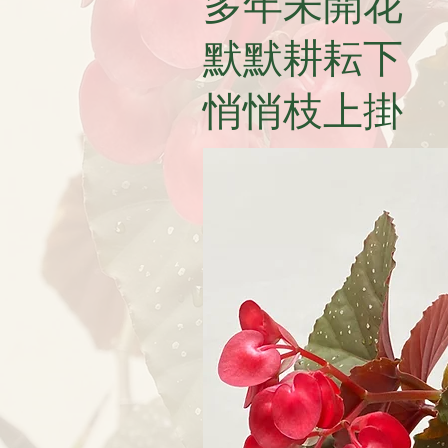
多年未開花
默默耕耘下
悄悄枝上掛