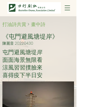
打油詩共賞
>
畫中詩
《屯門避風塘堤岸》
陳麗音
2022.04.30
屯門避風塘堤岸
面面海景無限看
涼風習習撲臉來
喜得疫下半日安