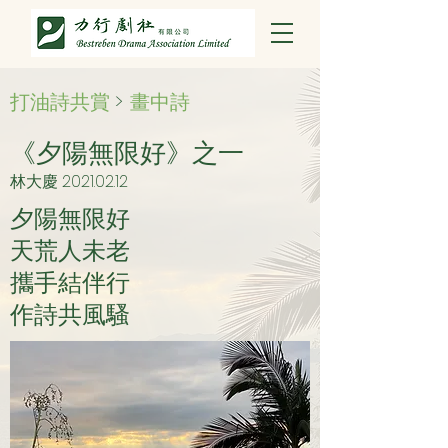
打油詩共賞
>
畫中詩
《夕陽無限好》之一
林大慶
2021.02.12
夕陽無限好
天荒人未老
攜手結伴行
作詩共風騷