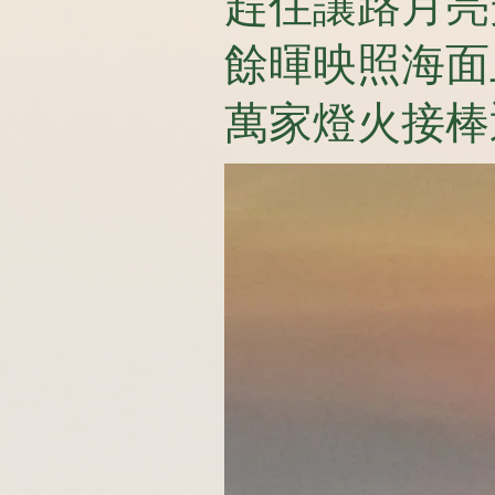
趕住讓路月亮
餘暉映照海面
萬家燈火接棒