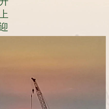
升
上
迎