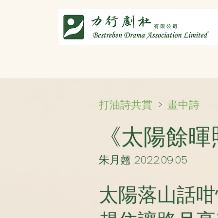
主頁
劇社介紹
智演唐詩
智唸唐詩樂融融
文章共
畫中詩
打油詩共賞
>
《太陽餘暉
朱月翹 2022.09.05
太陽落山話咁