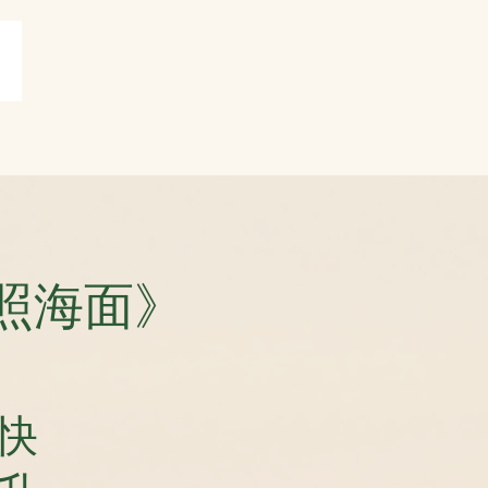
賞
打油詩共賞
More
照海面》
快