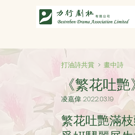
主頁
劇社介紹
智演唐詩
智唸唐詩樂融融
文章共
畫中詩
打油詩共賞
>
《繁花吐艷
凌嘉偉 2022.03.19
繁花吐艷滿枝