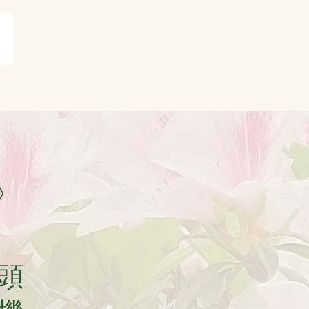
賞
打油詩共賞
More
》
頭