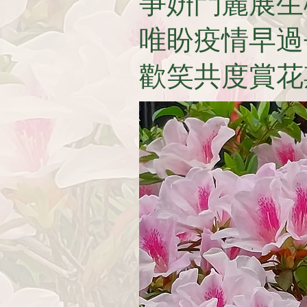
爭姸鬥麗展生
唯盼疫情早過
歡笑共度賞花