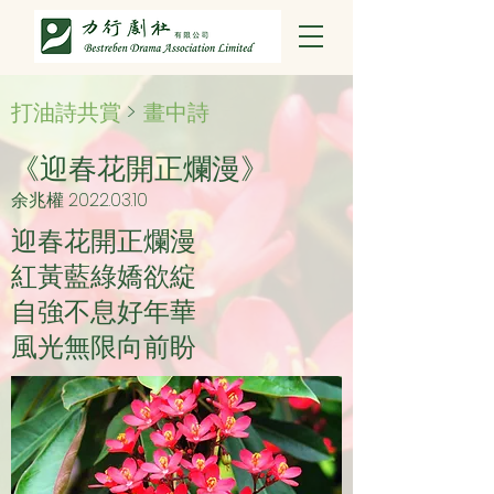
打油詩共賞
>
畫中詩
《迎春花開正爛漫》
余兆權
2022.03.10
迎春花開正爛漫
紅黃藍綠嬌欲綻
自強不息好年華
風光無限向前盼