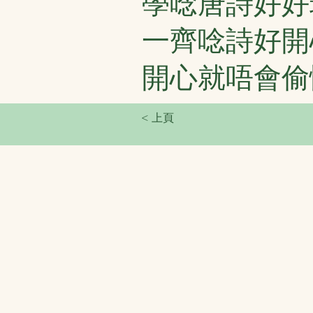
學唸唐詩好好
一齊唸詩好開
開心就唔會偷
< 上頁