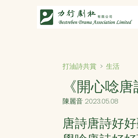
主頁
劇社介紹
智演唐詩
智唸唐詩樂融融
文章共
生活
打油詩共賞
>
《開心唸唐
陳麗音 2023.05.08
唐詩唐詩好好