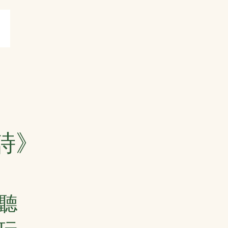
賞
打油詩共賞
More
詩》
聽