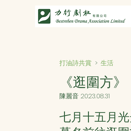
主頁
劇社介紹
智演唐詩
智唸唐詩樂融融
文章共
生活
打油詩共賞
>
《逛圍方》
陳麗音 2023.08.31
七月十五月光