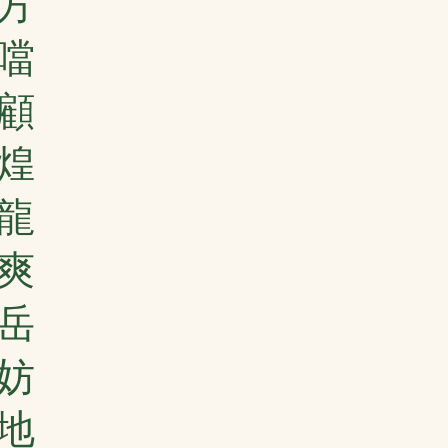
方
噹
顧
煌
龍
爽
岳
妨
地