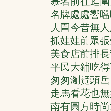
慕名前往逛圍
名牌處處響噹
大圍今昔無人
抓娃娃前眾張
美食店前排長
平民大鋪吃得
匆匆瀏覽頭岳
走馬看花也無
南有圓方時尚