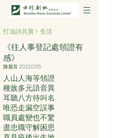
打油詩共賞
>
生活
《往人事登記處領證有
感》
陳麗音
2023.03.15
人山人海等領證
種族多元語音異
耳聽八方待叫名
唯恐走漏空誤事
職員處變也不驚
盡忠職守解困思
喜見疫後出生地