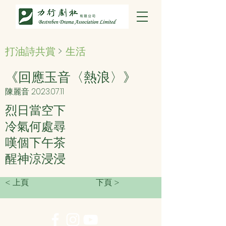
打油詩共賞
>
生活
《回應玉音〈熱浪〉》
陳麗音
2023.07.11
烈日當空下
冷氣何處尋
嘆個下午茶
醒神涼浸浸
< 上頁
下頁 >