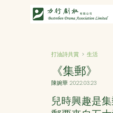
主頁
劇社介紹
智演唐詩
智唸唐詩樂融融
文章共
生活
打油詩共賞
>
《集郵》
陳婉華 2022.03.23
兒時興趣是集