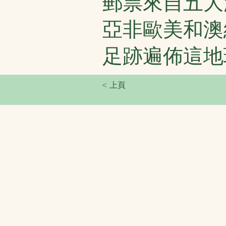
郵票來自五大
亞非歐美和澳
足跡遍佈這地
< 上頁