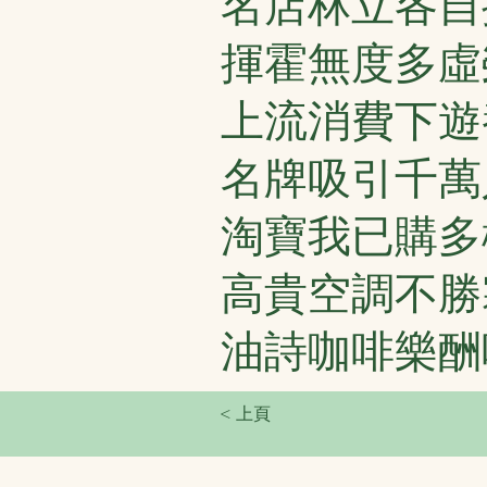
名店林立各自
揮霍無度多虛
上流消費下遊
名牌吸引千萬
淘寶我已購多
高貴空調不勝
油詩咖啡樂酬
< 上頁