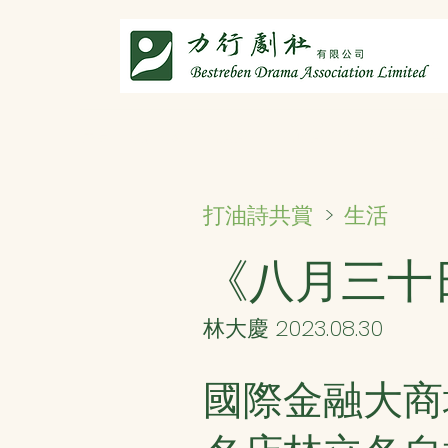
主頁
劇社介紹
智演唐詩
智唸唐詩樂融融
文章共
生活
打油詩共賞
>
《八月三十
林大慶 2023.08.30
國際金融大商