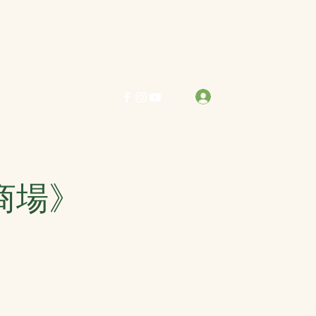
力求真善美 行樂在其中
登入
info@bestreben.org.hk
商場》