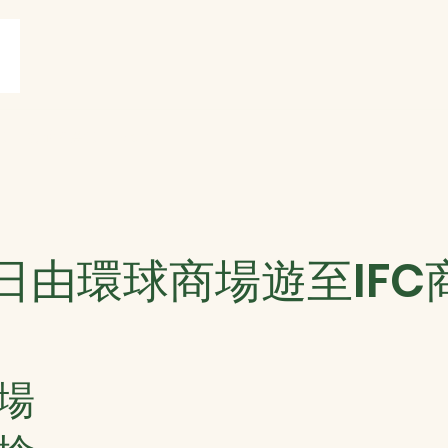
賞
打油詩共賞
More
日由環球商場遊至IFC
場