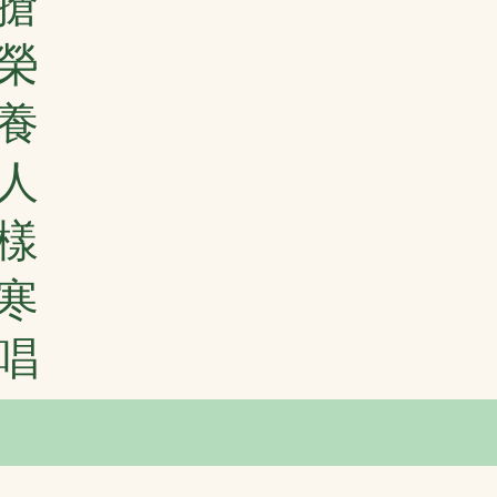
搶
榮
養
人
樣
寒
唱