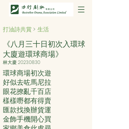
打油詩共賞
>
生活
《八月三十日初次入環球
大廈遊環球商場》
林大慶
2023.08.30
環球商場初次遊
好似去咗馬尼拉
眼花撩亂千百店
樣樣嘢都有得賣
匯款找換辦貨運
金飾手機開心買
家鄉美食此處尋