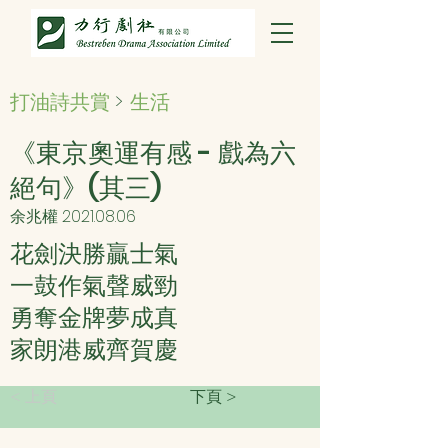
打油詩共賞
>
生活
《東京奧運有感 - 戲為六
絕句》(其三)
余兆權
2021.08.06
花劍決勝贏士氣
一鼓作氣聲威勁
勇奪金牌夢成真
家朗港威齊賀慶
< 上頁
下頁 >