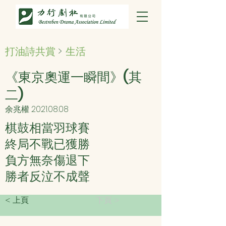
打油詩共賞
>
生活
《東京奧運一瞬間》(其
二)
余兆權
2021.08.08
棋鼓相當羽球賽
終局不戰已獲勝
負方無奈傷退下
勝者反泣不成聲
< 上頁
下頁 >