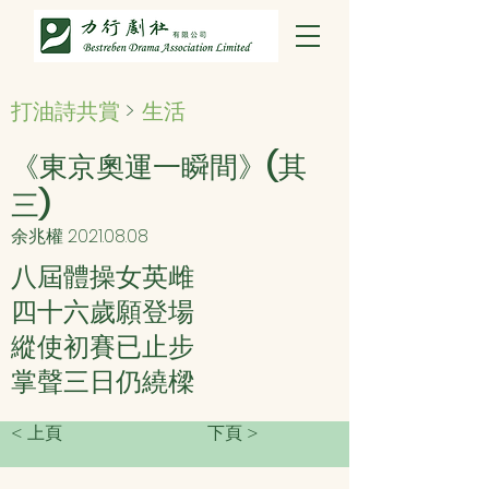
打油詩共賞
>
生活
《東京奧運一瞬間》(其
三)
余兆權
2021.08.08
八屆體操女英雌
四十六歲願登場
縱使初賽已止步
掌聲三日仍繞樑
< 上頁
下頁 >