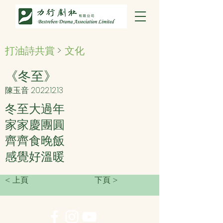
打油詩共賞
>
文化
《冬至》
陳玉音
2022.12.13
冬至大過年
家家慶團圓
齊齊食晚飯
感覺好溫暖
< 上頁
下頁 >