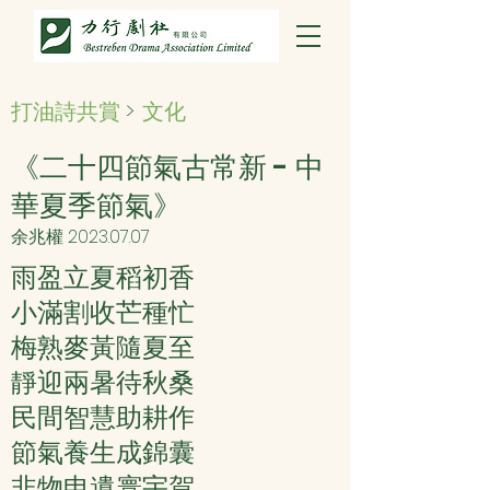
打油詩共賞
>
文化
《二十四節氣古常新 - 中
華夏季節氣》
余兆權
2023.07.07
雨盈立夏稻初香
小滿割收芒種忙
梅熟麥黃隨夏至
靜迎兩暑待秋桑
民間智慧助耕作
節氣養生成錦囊
非物申遺寰宇賀