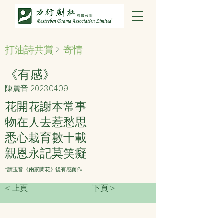
打油詩共賞
>
寄情
《有感》
陳麗音
2023.04.09
花開花謝本常事
物在人去惹愁思
悉心栽育數十載
親恩永記莫笑癡
*讀玉音《兩家蘭花》後有感而作
< 上頁
下頁 >