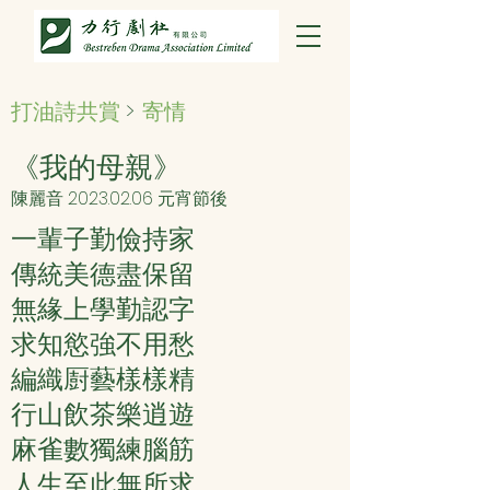
打油詩共賞
>
寄情
《我的母親》
陳麗音
2023.02.06
元宵節後
一輩子勤儉持家
傳統美德盡保留
無緣上學勤認字
求知慾強不用愁
編織㕑藝樣樣精
行山飲茶樂逍遊
麻雀數獨練腦筋
人生至此無所求