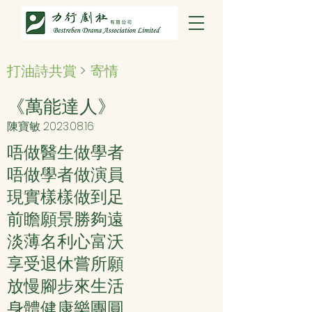
打油詩共賞
>
寄情
《萬能達人》
陳寶敏
2023.08.16
唔做醫生做學者
唔做學者做演員
現實樣樣做到足
前瞻願景勝夠遠
淡薄名利心富沃
享受退休嘗所願
放慢腳步來生活
身體健康樂團圓