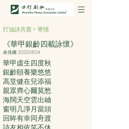
打油詩共賞
>
寄情
《華甲銀齡四載詠懷》
余兆權
2023.08.04
華甲虛生四度秋
銀齡頤養樂悠悠
高堂健在兒添福
親眾齊心爾莫愁
海闊天空雲出岫
窗明几淨月當頭
回眸有幸同舟渡
詩友相依笑不休