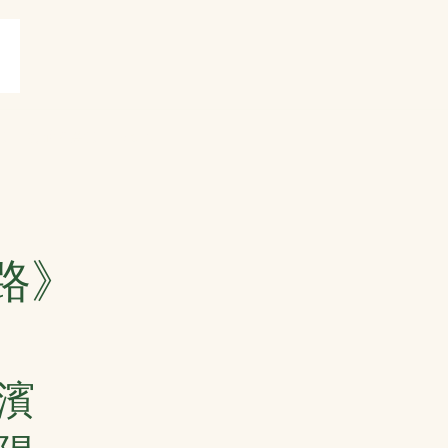
賞
打油詩共賞
More
路》
濱