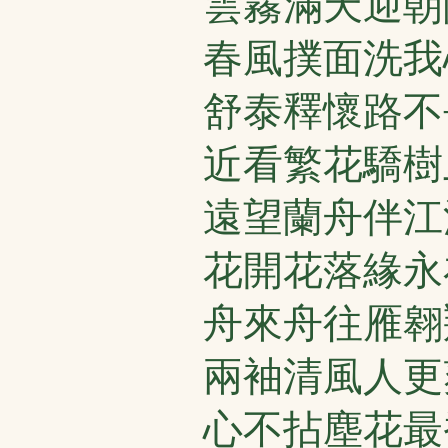
雲霧滿天迎朝
春風撲面洗我
舒泰釋懷路不
近看繁花驕樹
遠望蘭舟伴江
花開花落緣永
舟來舟往雁翱
兩袖清風人更
心不拈塵花最