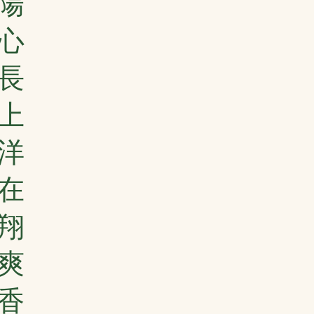
陽
心
長
上
洋
在
翔
爽
香