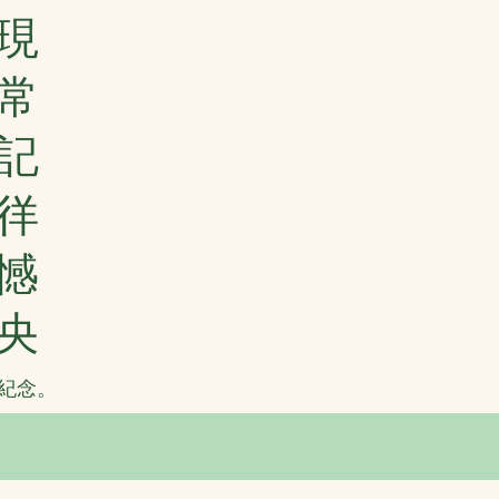
現
常
記
徉
憾
央
紀念。