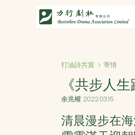
主頁
劇社介紹
智演唐詩
智唸唐詩樂融融
文章共
寄情
打油詩共賞
>
《共步人生
余兆權 2022.03.15
清晨漫步在海