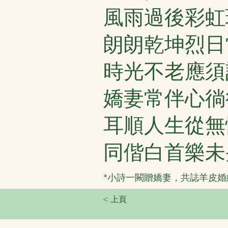
風雨過後彩虹
朗朗乾坤烈日
時光不老應須
嬌妻常伴心徜
耳順人生從無
同偕白首樂未
*小詩一闕贈嬌妻，共誌羊皮婚
< 上頁