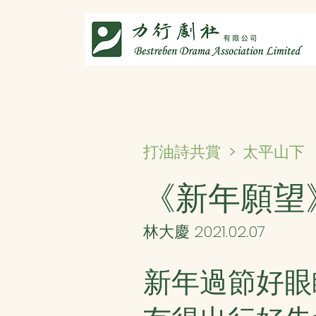
主頁
劇社介紹
智演唐詩
智唸唐詩樂融融
文章共
太平山下
打油詩共賞
>
《新年願望
林大慶 2021.02.07
新年過節好眼