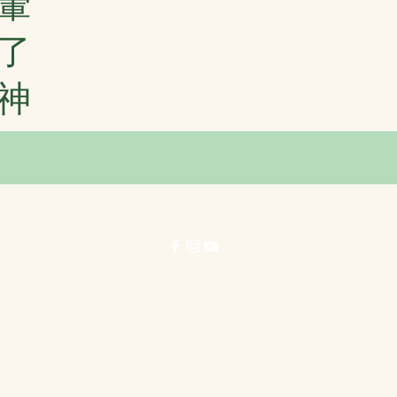
暈
了
神
© 力行劇社有限公司 1996-2025 著作權所有