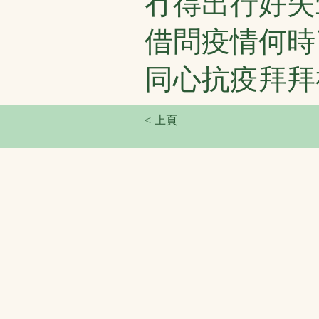
冇得出行好失
借問疫情何時
同心抗疫拜拜
< 上頁