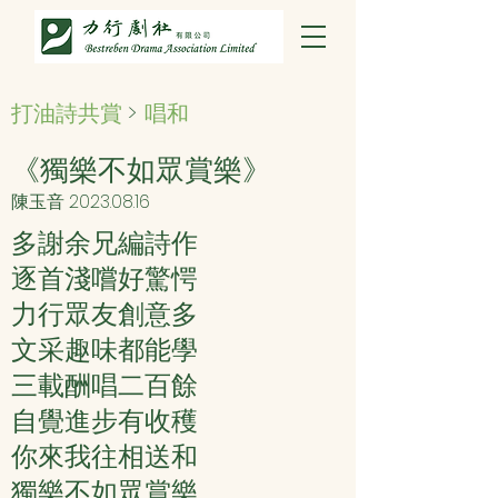
打油詩共賞
>
唱和
《獨樂不如眾賞樂》
陳玉音
2023.08.16
多謝余兄編詩作
逐首淺嚐好驚愕
力行眾友創意多
文采趣味都能學
三載酬唱二百餘
自覺進步有收穫
你來我往相送和
獨樂不如眾賞樂