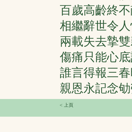
百歲高齡終不
相繼辭世令人
兩載失去摯雙
傷痛只能心底
誰言得報三春
親恩永記念劬
< 上頁