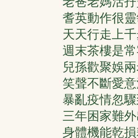
老爸老媽活孖
耆英動作很靈
天天行走上千
週末茶樓是常
兒孫歡聚娛兩
笑聲不斷愛意
暴亂疫情忽驟
三年困家難外
身體機能乾損