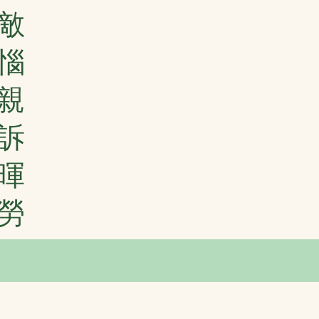
敵
惱
親
訴
暉
勞