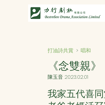
主頁
劇社介紹
智演唐詩
智唸唐詩樂融融
文章共
唱和
打油詩共賞
>
《念雙親》
陳玉音 2023.02.01
我家五代喜同