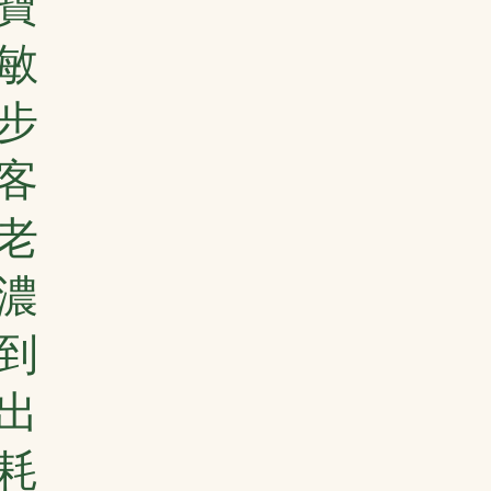
寶
敏
步
客
老
濃
到
出
耗