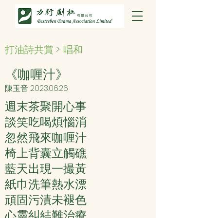
打油詩共賞
>
唱和
《咖喱汁》
陳玉音
2023.06.26
週末茶聚開心事
談笑吃喝煩惱消
忽然飛來咖喱汁
椅上背囊立觸礁
藍天出現一撮黃
紙巾洗筆熱水漂
頑固污漬未褪色
心靈糾結難治療