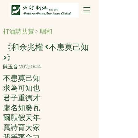
打油詩共賞
>
唱和
《和余兆權 <不患莫己知
>》
陳玉音
2022.04.14
不患莫己知
求為可知也
君子重德才
虛名如廢瓦
爾願假天年
寫詩育大家
我等齊合力