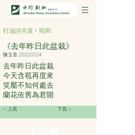
打油詩共賞
>
唱和
《去年昨日此盆栽》
陳玉音
2022.03.24
去年昨日此盆栽
今天含苞再度來
笑靨不知何處去
蘭花依舊為君開
< 上頁
下頁 >