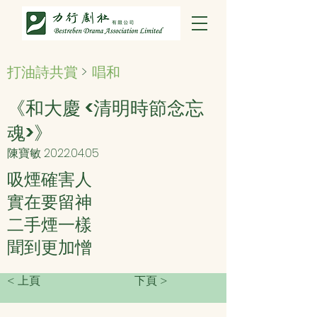
打油詩共賞
>
唱和
《和大慶 <清明時節念忘
魂>》
陳寶敏
2022.04.05
吸煙確害人
實在要留神
二手煙一樣
聞到更加憎
< 上頁
下頁 >