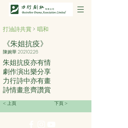
打油詩共賞
>
唱和
《朱姐抗疫》
陳婉華
2021.02.26
朱姐抗疫亦有情
劇作演出樂分享
力行詩中亦有畫
詩情畫意齊讚賞
< 上頁
下頁 >