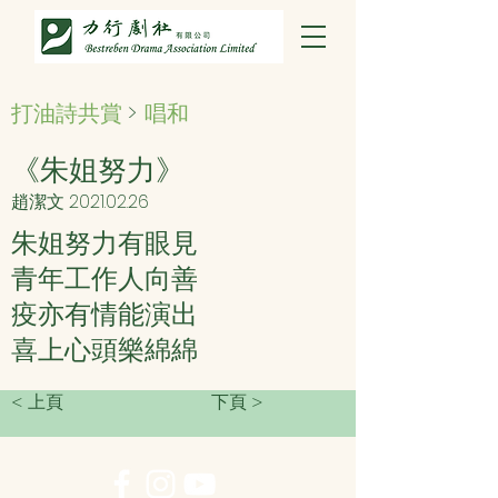
打油詩共賞
>
唱和
《朱姐努力》
趙潔文
2021.02.26
朱姐努力有眼見
青年工作人向善
疫亦有情能演出
喜上心頭樂綿綿
< 上頁
下頁 >