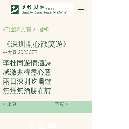
打油詩共賞
>
唱和
《深圳開心歡笑遊》
林大慶
2023.07.17
李杜同遊情酒詩
感激兆權盡心意
兩日深圳吃喝遊
無煙無酒勝在詩
< 上頁
下頁 >