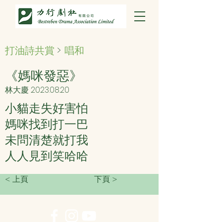
打油詩共賞
>
唱和
《媽咪發惡》
林大慶
2023.08.20
小貓走失好害怕
媽咪找到打一巴
未問清楚就打我
人人見到笑哈哈
< 上頁
下頁 >