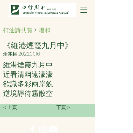
打油詩共賞
>
唱和
《維港煙霞九月中》
余兆權
2022.09.16
維港煙霞九月中
近看清幽遠濛濛
欲識多彩兩岸貌
逆境靜待霧散空
< 上頁
下頁 >