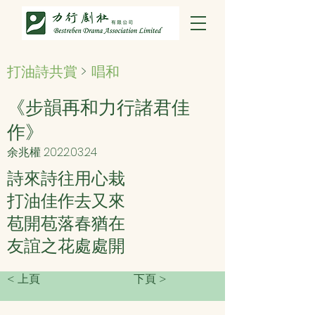
打油詩共賞
>
唱和
《步韻再和力行諸君佳
作》
余兆權
2022.03.24
詩來詩往用心栽
打油佳作去又來
苞開苞落春猶在
友誼之花處處開
< 上頁
下頁 >