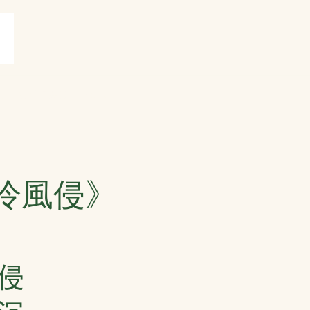
賞
打油詩共賞
More
冷風侵》
侵