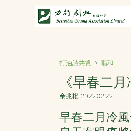
主頁
劇社介紹
智演唐詩
智唸唐詩樂融融
文章共
唱和
打油詩共賞
>
《早春二月
余兆權 2022.02.22
早春二月冷風