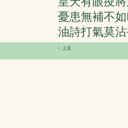
皇天有眼疫將
憂患無補不如
油詩打氣莫沾
< 上頁