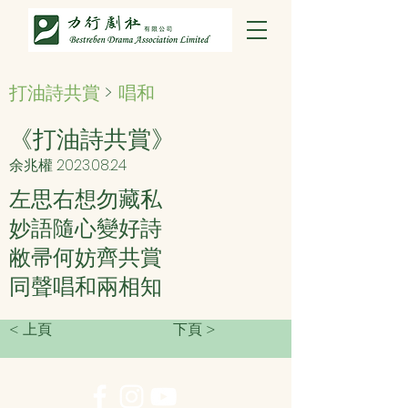
打油詩共賞
>
唱和
《打油詩共賞》
余兆權
2023.08.24
左思右想勿藏私
妙語隨心變好詩
敝帚何妨齊共賞
同聲唱和兩相知
< 上頁
下頁 >