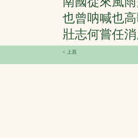
南國從來風雨
也曾呐喊也高
壯志何嘗任消
< 上頁