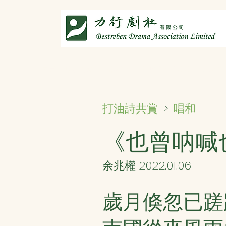
主頁
劇社介紹
智演唐詩
智唸唐詩樂融融
文章共
唱和
打油詩共賞
>
《也曾呐喊
余兆權 2022.01.06
歲月倏忽已蹉