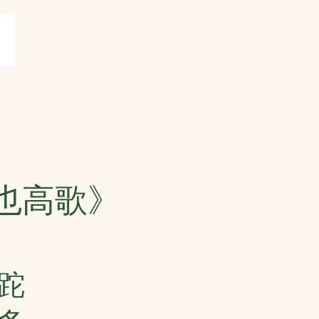
賞
打油詩共賞
More
也高歌》
跎