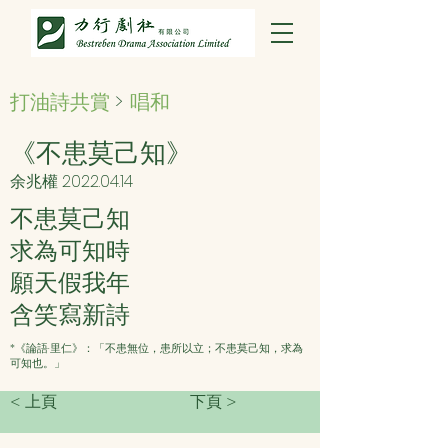
打油詩共賞
>
唱和
《不患莫己知》
余兆權
2022.04.14
不患莫己知
求為可知時
願天假我年
含笑寫新詩
*《論語·里仁》：「不患無位，患所以立；不患莫己知，求為
可知也。」
< 上頁
下頁 >