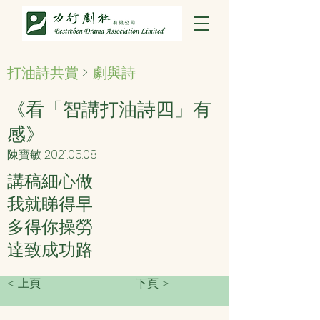
打油詩共賞
>
劇與詩
《看「智講打油詩四」有
感》
陳寶敏
2021.05.08
講稿細心做
我就睇得早
多得你操勞
達致成功路
< 上頁
下頁 >