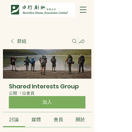
群組
Shared Interests Group
公開
·
1 位會員
加入
討論
媒體
會員
關於