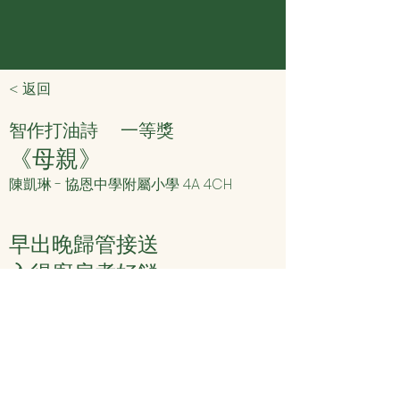
< 返回
智作打油詩
一等獎
《母親》
陳凱琳 - 協恩中學附屬小學 4A 4CH
早出晚歸管接送
入得廚房煮好餸
家頭細務全包辦
抱我入懷將我寵
< 上頁
下頁 >